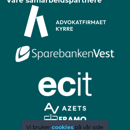
Våre samarbeidspartnere
Vi bruker
cookies
på vår side.